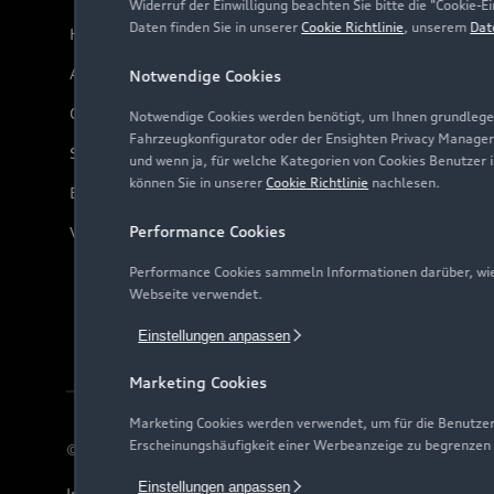
Widerruf der Einwilligung beachten Sie bitte die "Cookie
Daten finden Sie in unserer
Cookie Richtlinie
, unserem
Dat
Häufige Fragen (FAQ)
Audi Online Beratung
Notwendige Cookies
Online-Terminvereinbarung
Notwendige Cookies werden benötigt, um Ihnen grundlegen
Fahrzeugkonfigurator oder der Ensighten Privacy Manager
Servicekontakt
und wenn ja, für welche Kategorien von Cookies Benutzer 
können Sie in unserer
Cookie Richtlinie
nachlesen.
Bordbuch & Bedienungsanleitungen
Performance Cookies
Verträge kündigen
Performance Cookies sammeln Informationen darüber, wie 
Webseite verwendet.
Einstellungen anpassen
Marketing Cookies
Marketing Cookies werden verwendet, um für die Benutzer
Erscheinungshäufigkeit einer Werbeanzeige zu begrenzen
© 2026 AUDI AG. Alle Rechte vorbehalten
Einstellungen anpassen
Impressum
Rechtliches
Hinweisgebersystem
Date