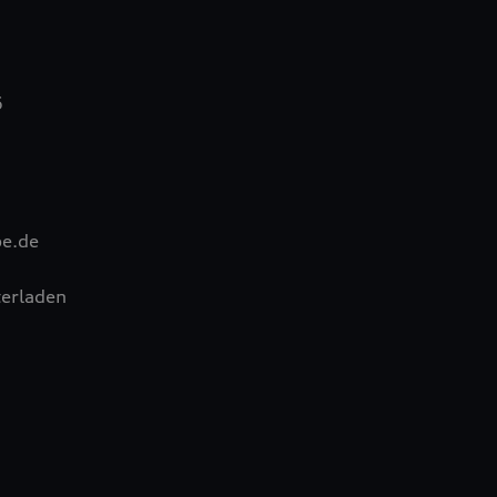
6
pe.de
erladen