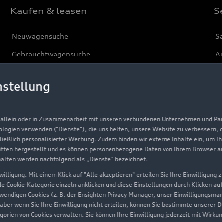
Kaufen & leasen
S
Neuwagensuche
S
Gebrauchtwagensuche
Au
Gebrauchtwagen
G
nstellung
Finanzierung
Au
Aktionen & Angebote
m
, allein oder in Zusammenarbeit mit unseren verbundenen Unternehmen und Part
Geschäftskunden
nologien verwenden ("Dienste"), die uns helfen, unsere Website zu verbessern,
hließlich personalisierter Werbung. Zudem binden wir externe Inhalte ein, um I
tten hergestellt und es können personenbezogene Daten von Ihrem Browser an 
Über Audi
halten werden nachfolgend als „Dienste“ bezeichnet.
illigung. Mit einem Klick auf "Alle akzeptieren" erteilen Sie Ihre Einwilligung
Unternehmen
ede Cookie-Kategorie einzeln anklicken und diese Einstellungen durch Klicken au
twendigen Cookies (z. B. der Ensighten Privacy Manager, unser Einwilligungsma
Karriere
 aber wenn Sie Ihre Einwilligung nicht erteilen, können Sie bestimmte unserer 
orien von Cookies verwalten. Sie können Ihre Einwilligung jederzeit mit Wirku
Investor Relations