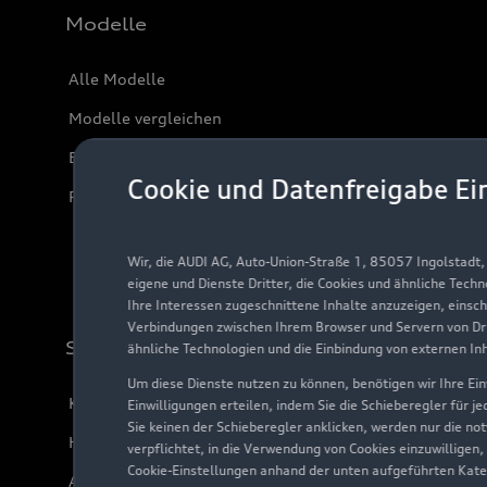
Modelle
Alle Modelle
Modelle vergleichen
Elektromodelle
Cookie und Datenfreigabe Ei
Plug-in-Hybride
Wir, die AUDI AG, Auto-Union-Straße 1, 85057 Ingolstadt
eigene und Dienste Dritter, die Cookies und ähnliche Tech
Ihre Interessen zugeschnittene Inhalte anzuzeigen, einsc
Verbindungen zwischen Ihrem Browser und Servern von Dri
Support
ähnliche Technologien und die Einbindung von externen In
Um diese Dienste nutzen zu können, benötigen wir Ihre Einw
Kundenservice
Einwilligungen erteilen, indem Sie die Schieberegler für j
Sie keinen der Schieberegler anklicken, werden nur die no
Händlersuche
verpflichtet, in die Verwendung von Cookies einzuwilligen,
Cookie-Einstellungen anhand der unten aufgeführten Kateg
Audi Code