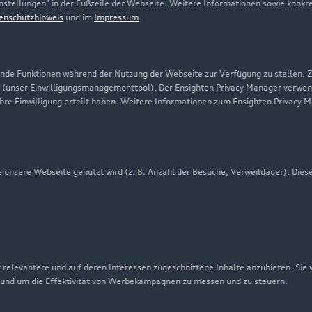
-Einstellungen" in der Fußzeile der Webseite. Weitere Informationen sowie ko
enschutzhinweis
und im
Impressum
.
Presse & Media Center
Datenschutz
Audi erleben
de Funktionen während der Nutzung der Webseite zur Verfügung zu stellen. Zu
 (unser Einwilligungsmanagementtool). Der Ensighten Privacy Manager verwen
Newsletter
ihre Einwilligung erteilt haben. Weitere Informationen zum Ensighten Privacy 
unsere Webseite genutzt wird (z. B. Anzahl der Besuche, Verweildauer). Dies
 relevantere und auf deren Interessen zugeschnittene Inhalte anzubieten. Sie
 und um die Effektivität von Werbekampagnen zu messen und zu steuern.
nschutzinformation
Cookie-Einstellungen
Cookie-Richtlinie